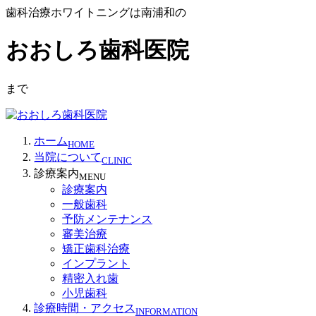
歯科治療ホワイトニングは南浦和の
おおしろ歯科医院
まで
ホーム
HOME
当院について
CLINIC
診療案内
MENU
診療案内
一般歯科
予防メンテナンス
審美治療
矯正歯科治療
インプラント
精密入れ歯
小児歯科
診療時間・アクセス
INFORMATION